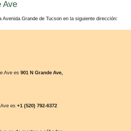
e Ave
la Avenida Grande de Tucson en la siguiente dirección:
de Ave es
901 N Grande Ave,
e Ave es
+1 (520) 792-6372