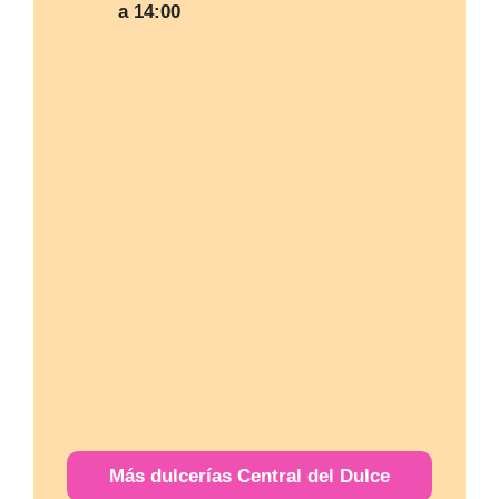
a 14:00
Más
dulcerías
Central del Dulce