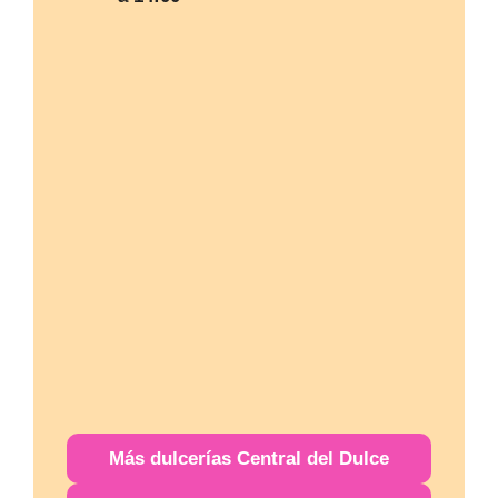
Más
dulcerías
Central del Dulce