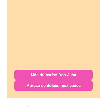
Más
dulcerías
Don Juan
Marcas de dulces mexicanos