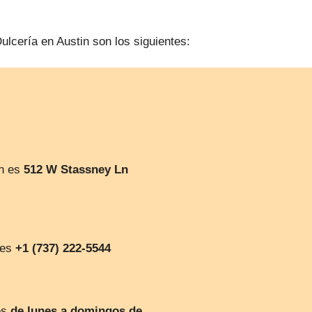
ulcería en Austin son los siguientes:
in es
512 W Stassney Ln
 es
+1 (737) 222-5544
es
de lunes a domingos de