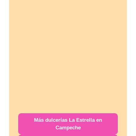
Más
dulcerías
La Estrella en
Campeche